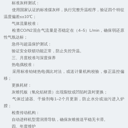
标准灰样测试：
使用国家认证的标准煤灰样，执行完整升温程序，验证四个特征
温度偏差≤±10℃；
气体流量校准：
检查CO/N2混合气流量是否稳定在（4–5）L/min，确保弱还原
性气氛达标；
急停与超温保护测试：
验证安全联锁功能正常，防止失控升温。
三、月度校准与深度保养
热电偶校准：
采用标准铂铑热电偶比对法，或送计量机构校验，修正温控偏
移；
更换耗材：
灰锥托板（氧化铝材质）出现裂纹或凹陷时及时更换；
气体过滤器、干燥剂每1–2个月更新，防止水分或油污进入炉
膛；
检查传动机构：
自动进样机型需润滑导轨，确保灰锥推送平稳无卡滞。
四、年度维护