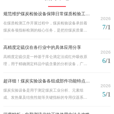
规范维护煤炭检验设备保障日常煤质检验工作有序落地
2026
在煤质检测工作开展过程中，煤炭检验设备承担着
7
/1
煤炭各项指标检测的核心任务，是把控煤炭质量、
规范煤质检测流程的重要设施。科学规范的养护流
程，能够有效减少设备故障、降低检测误差，让煤
高精度定硫仪在各行业中的具体应用分享
炭检验设备始终处于稳定、可靠的运行状态，保障
2026
高精度定硫仪是一种基于库仑滴定法或红外吸收原
日常煤质检验工作有序落地。以下是设备规范的定
6
/1
理，用于精确测定样品中硫含量的分析设备，广泛
期维护保养方法。1、机身清洁除尘养护设备长期处
服务于对硫元素控制要求严格的多个行业。其测量
于化验作业环境，机身、检测腔体及进料部位容易
结果直接影响产品质量评估、环保合规性及工艺优
堆积煤尘与残留煤渣，易堵塞精密结构，干扰检测
超详细！煤炭实验设备各组成部件功能特点全解析
化决策。以下是高精度定硫仪在各行业中的具体应
2026
精度。日常养护需在设备停机断电后，使用柔软无
煤炭实验设备是用于测定煤炭工业分析、元素组
用：1、在煤炭行业中，用于检测原煤、精煤及焦炭
5
/1
尘抹布擦拭机身外壳、检测窗口及通风孔，...
成、发热量及结焦性能等关键指标的专用仪器系
中的全硫含量，为煤炭分级、定价和燃烧效率评估
统，广泛应用于煤矿、电厂、焦化厂及质检机构。
提供依据。2、在电力行业，特别是燃煤电厂，通过
其涵盖量热仪、工业分析仪、测硫仪、胶质层测定
测定入炉煤的硫分，辅助脱硫系统运行调控，确保