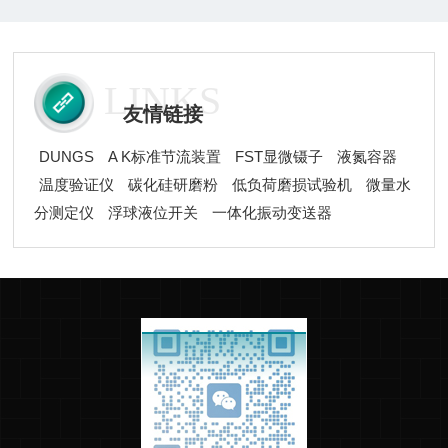
与标准温度值，通过校准系数修正偏差，确保测温精度达
标。‌压力校正‌：将设备压力传感器读数与标准压力表数值
对比，调整校准参数，保证充氧压力检测准确。2.核心热
LINKS
容量标定采用苯甲酸反标...
友情链接
DUNGS
A K标准节流装置
FST显微镊子
液氮容器
温度验证仪
碳化硅研磨粉
低负荷磨损试验机
微量水
分测定仪
浮球液位开关
一体化振动变送器