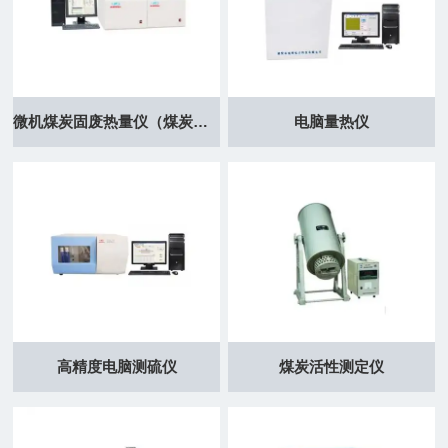
型煤强度系列
天平系列
配件产品系列
结渣性测定仪
粘结指数测定
煤炭燃点系列
便携式采样器
氟氯测定仪
微机煤炭固废热量仪（煤炭大卡仪）
电脑量热仪
自由膨胀序数
煤格金测定仪
煤活性测定仪
煤碳酸盐测定
凯氏定氮仪
油品检测系列
红外碳硫分析
高精度电脑测硫仪
煤炭活性测定仪