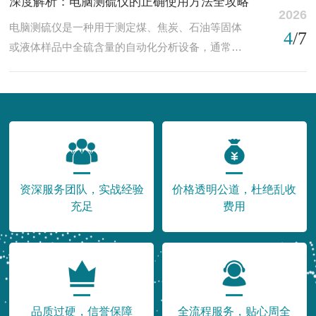
深度解析：电脑测硫仪的正确使用方法全攻略
仪等多种设备，虽功能各异，但核心组成部件在结
2026
烟气排放符合环保标准。3、在冶金领域，应用于铁
电脑测硫仪是一种用于测定煤、焦炭、石油等固体
构与原理上具有共性。为确保测试数据准确、操作
4
/7
矿石、烧结矿及合金材料中硫含量的监...
或液体样品中全硫含量的自动化分析设备，通常基
安全，各类煤炭实验设备通常由以下功能模块构
于高温燃烧-库仑滴定或红外吸收原理，广泛应用于
成。以下是各组成部件的功能特点：1、高温炉体系
电力、冶金、质检及科研领域。其测量结果对燃料
统：配备程序控温电炉，采用硅碳棒或电阻丝加
评价和环保控制具有重要意义。为确保数据准确、
热，温度范围覆盖室温至1350℃。炉膛内衬耐火材
设备稳定及操作安全，必须遵循规范的操作流程。
料，保温性能好，配合PID控制器实现升温速...
以下是电脑测硫仪的正确使用方法：1、使用前检查
与环境准备：确认放置在平稳、通风、无强电磁干
扰的实验台上，环境温度保持在15–30℃，相对湿度
资深服务团队，实战经验
价格透明公道，杜绝乱收
低于80%。检查电源接地良好，气源（如高纯氧
充足
费用
气）压力稳定（通常0.1–0....
品质过硬，信誉保障
全流程服务，贴心周全