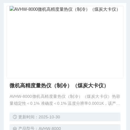
微机高精度量热仪（制冷）（煤炭大卡仪）
AVHW-8000微机高精度量热仪（制冷）（煤炭大卡仪）热容
量稳定性＜0.1% 准确度＜0.1% 温度分辨率0.0001K，该产品
即使在严酷环境下运行亦具有很好的性能和准确度。 结构紧
更新时间：2025-10-30
凑，造型美观，安装、维护简便，故障率低。 体积小巧，大
量使用模具制造，准确度高。 煤炭发热量测试的重复性和再
产品型号：AVHW-8000