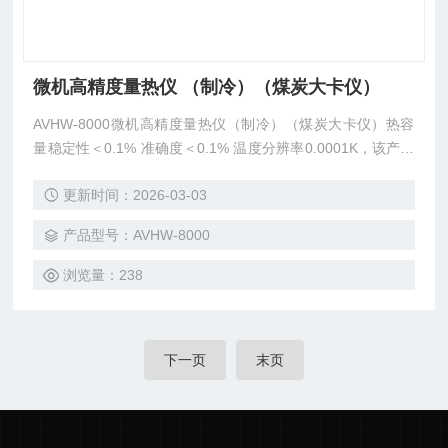
微机高精度量热仪 （制冷）（煤炭大卡仪）
AVHW-8000微机高精度量热仪（制冷）（煤炭大卡仪）热容
量稳定性＜0.1% 准确度＜0.1% 温度分辨率0.0001K，该产品
即使在严酷环境下运行亦具有很好的性能和准确度。 结构紧
更新时间：2026-03-03
凑，造型美观，安装、维护简便，故障率低。 体积小巧，大
量使用模具制造，准确度高。 煤炭发热量测试的重复性和再
产品型号：AVHW-8000
现性符合GB/T212-2008的要求。
浏览量：238
下一页
末页