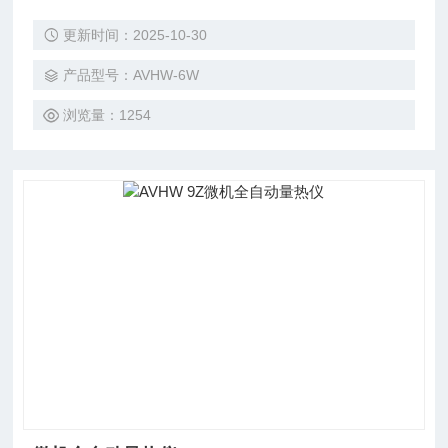
质报表，可实现远程传输，并且可用于办公自动化。 自动注
更新时间：2025-10-30
水，不需调节水温，只需装好氧弹放入筒内，仪器即可自动完
成全部测试工作。
产品型号：AVHW-6W
浏览量：1254