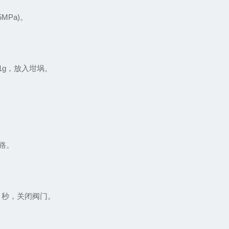
Pa)。
01g，放入坩埚。
路。
0 秒，关闭阀门。