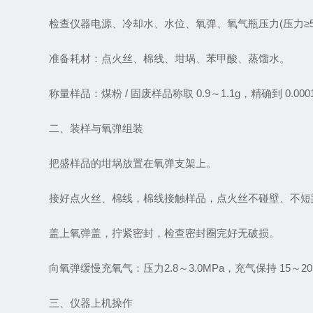
检查仪器电源、冷却水、水位、氧弹、氧气瓶压力(压力≥5M
准备耗材：点火丝、棉线、坩埚、苯甲酸、蒸馏水。
称量样品：煤粉 / 固废样品称取 0.9～1.1g，精确到 0.00
二、装样与氧弹组装
把盛样品的坩埚放置在氧弹支架上。
接好点火丝、棉线，棉线接触样品，点火丝不碰壁、不短
盖上氧弹盖，拧紧密封，检查密封圈完好无破损。
向氧弹缓慢充氧气：压力2.8～3.0MPa，充气保持 15～2
三、仪器上机操作