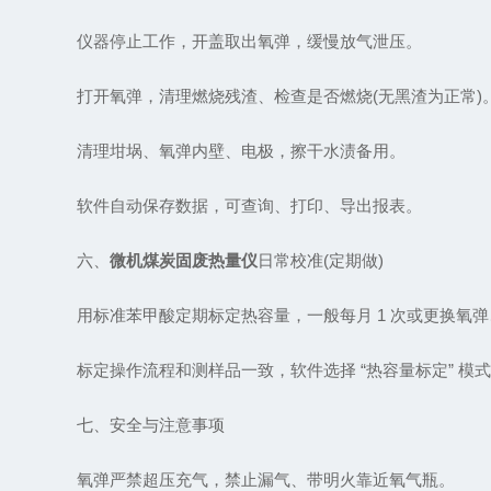
仪器停止工作，开盖取出氧弹，缓慢放气泄压。
打开氧弹，清理燃烧残渣、检查是否燃烧(无黑渣为正常)
清理坩埚、氧弹内壁、电极，擦干水渍备用。
软件自动保存数据，可查询、打印、导出报表。
六、
微机煤炭固废热量仪
日常校准(定期做)
用标准苯甲酸定期标定热容量，一般每月 1 次或更换氧弹
标定操作流程和测样品一致，软件选择 “热容量标定” 模
七、安全与注意事项
氧弹严禁超压充气，禁止漏气、带明火靠近氧气瓶。