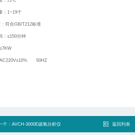
：1~19个
度：符合GB/T212标准
：≤150分钟
≤7KW
AC220V±10% 50HZ
一个：
AVCH-3000E碳氢分析仪
返回列表