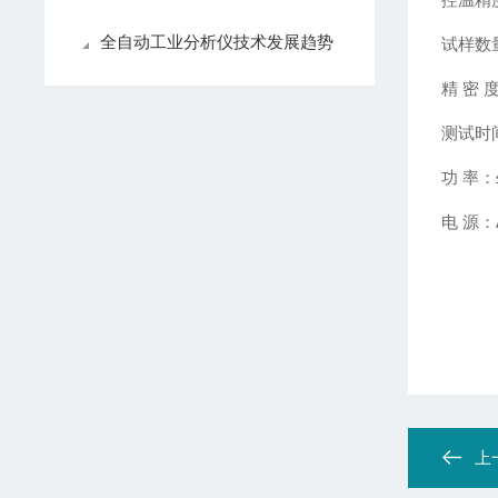
全自动工业分析仪技术发展趋势
试样数量
精 密 
测试时间
功 率：
电 源：
上