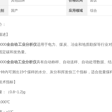
其他品牌
价格区间
面议
类别
国产
应用领域
综合
介：
描述】
8000
全自动工业分析仪
适用于电力、煤炭、冶金和地质勘探等行业
固定碳和发热量。
8000
全自动工业分析仪
具有自动称样、自动送样、自动处理数据、结
0分钟内可测出19个煤样的水分、灰分和挥发份三个指标，适合批量煤
技术指标】
（0.8~1.2)g
000℃
度：±1℃