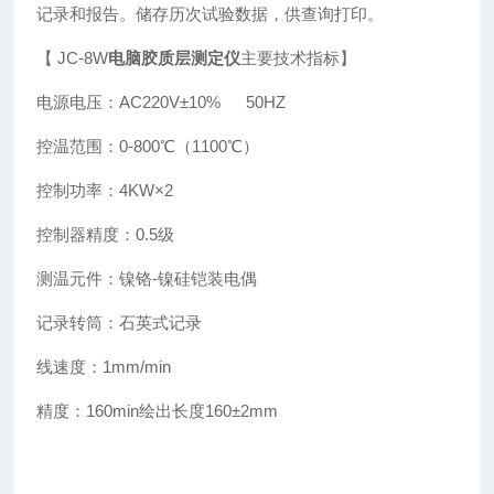
记录和报告。储存历次试验数据，供查询打印。
【 JC-8W
电脑胶质层测定仪
主要技术指标】
电源电压：AC220V±10% 50HZ
控温范围：0-800℃（1100℃）
控制功率：4KW×2
控制器精度：0.5级
测温元件：镍铬-镍硅铠装电偶
记录转筒：石英式记录
线速度：1mm/min
精度：160min绘出长度160±2mm