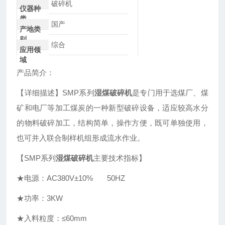
破碎机
仪器种
类
国产
产地类
别
综合
应用领
域
产品简介：
【详细描述】SMP系列
湿煤破碎机
是专门用于选煤厂、煤
矿和电厂等加工煤炭的一种新型破碎设备，适应较高水分
的物料破碎加工，结构简单，操作方便，既可单独使用，
也可并入联合制样机组形成流水作业。
【SMP系列
湿煤破碎机
主要技术指标】
★电源：AC380V±10% 50HZ
★功率：3KW
★入料粒度：≤60mm