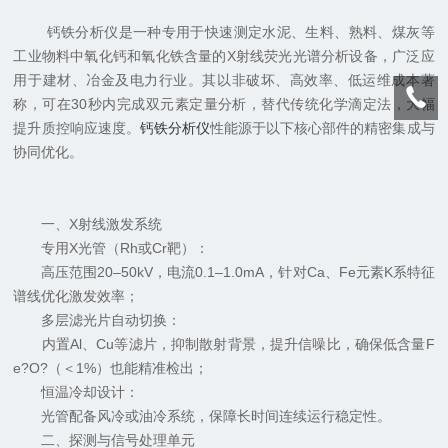
钙铁分析仪是一种专用于快速测定水泥、生料、熟料、煤灰等
工业物料中氧化钙和氧化铁含量的X射线荧光光谱分析设备，广泛应
用于建材、冶金及电力行业。其以非破坏、高效率、低运维成本著
称，可在30秒内完成双元素定量分析，替代传统化学滴定法，大幅
提升质控响应速度。
钙铁分析仪
性能源于以下核心部件的精密集成与
协同优化。
一、X射线激发系统
专用X光管（Rh或Cr靶）：
高压范围20–50kV，电流0.1–1.0mA，针对Ca、Fe元素K系特征
谱线优化激发效率；
多层滤光片自动切换：
内置Al、Cu等滤片，抑制散射背景，提升信噪比，确保低含量F
e?O?（＜1%）也能精准检出；
恒温冷却设计：
光管配备风冷或油冷系统，保障长时间连续运行稳定性。
二、探测与信号处理单元