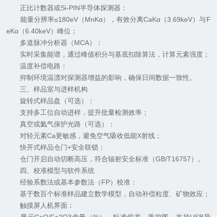
正比计数器或Si-PIN半导体探测器：
能量分辨率≤180eV（MnKα），有效分离CaKα（3.69keV）与F
eKα（6.40keV）峰位；
多道脉冲分析器（MCA）：
实时采集能谱，通过峰值积分与基底扣除算法，计算元素强度；
温度补偿电路：
抑制环境温漂对探测器增益的影响，确保日间数据一致性。
三、样品室与进样机构
旋转式样品盘（可选）：
支持多工位自动进样，提升批量检测效率；
真空或氦气保护光路（可选）：
对轻元素Ca更敏感，避免空气吸收低能X射线；
快开式样品仓门+安全联锁：
仓门开启自动切断高压，符合辐射安全标准（GB/T16757）。
四、校准模型与软件系统
经验系数法或基本参数法（FP）校准：
基于数百个标准样品建立数学模型，自动补偿粒度、矿物效应；
触摸屏人机界面：