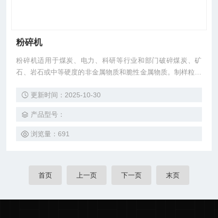
粉碎机
粉碎机适用于煤炭、电力、科研等行业和部门破碎煤炭、矿
石、岩石或中等硬度的非金属物质和脆性金属物质。制样粒度
均匀，速度快，工作可靠，代表性符合要求。
更新时间：2025-10-30
产品型号：
浏览量：691
首页
上一页
下一页
末页