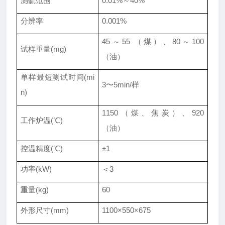
测硫范围
0.01%～40%
分辨率
0.001%
45～55 （煤）、80～100
试样重量(mg)
（油）
单样最短测试时间(mi
3〜5min/样
n)
1150（煤、焦炭）、920
工作炉温(℃)
（油）
控温精度(℃)
±1
功率(kW)
＜3
重量(kg)
60
外形尺寸(mm)
1100×550×675