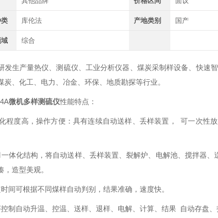
其他品牌
价格区间
面议
种类
库伦法
产地类别
国产
领域
综合
研发生产量热仪、测硫仪、工业分析仪器、煤炭采制样设备、
快速智
煤炭、化工、电力、冶金、环保、地质勘探等行业。
24A
微机多样测硫仪
性能特点：
动化程度高，操作方便：具有连续自动送样、丢样装置， 可一次性放
用一体化结构，将自动送样、丢样装置、裂解炉、电解池、搅拌器、
凑，造型美观。
定时间可根据不同煤样自动判别，结果准确，速度快。
序控制自动升温、控温、送样、退样、电解、计算、结果 自动存盘