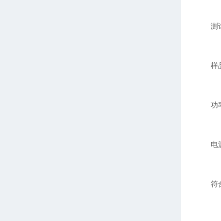
测试时
样品数
功率：
电源：A
符合国标