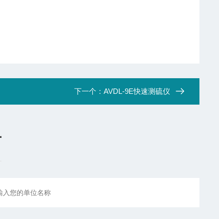
下一个：
AVDL-9E快速测硫仪
言