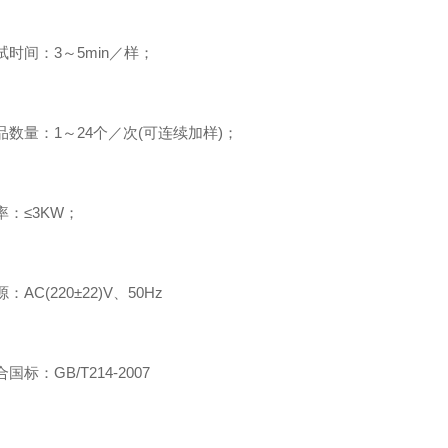
间：3～5min／样；
量：1～24个／次(可连续加样)；
≤3KW；
C(220±22)V、50Hz
：GB/T214-2007