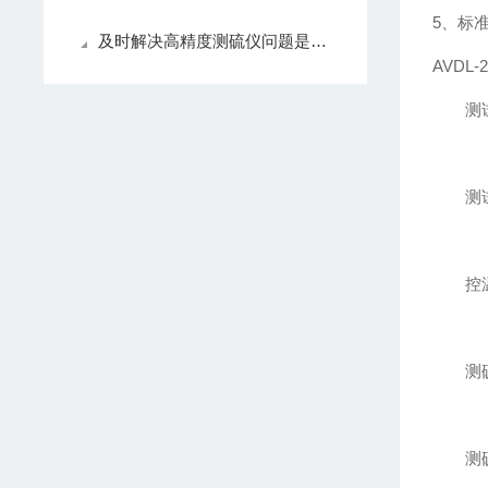
5、标
及时解决高精度测硫仪问题是保障数据准确性的关键
AVDL-
测试
测试温
控温精
测硫分
测硫范