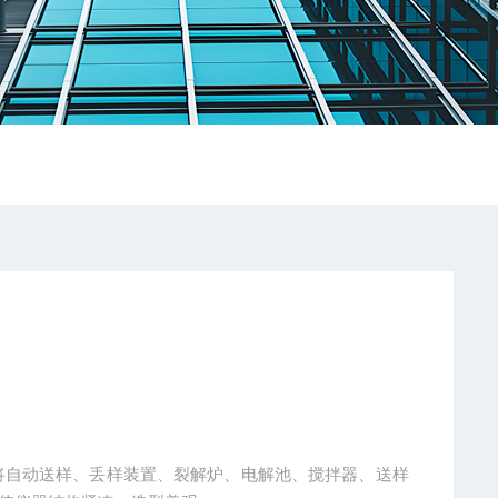
构，将自动送样、丢样装置、裂解炉、电解池、搅拌器、送样