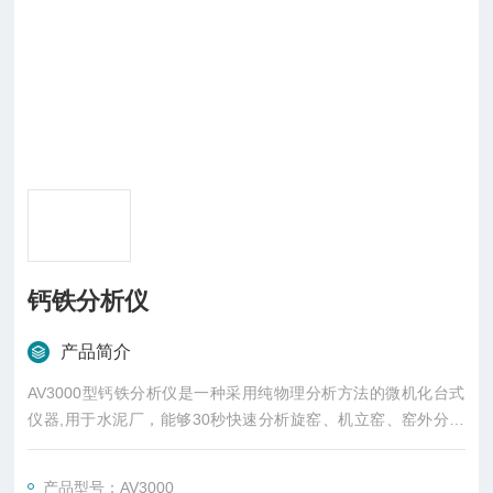
钙铁分析仪
产品简介
AV3000型钙铁分析仪是一种采用纯物理分析方法的微机化台式
仪器,用于水泥厂，能够30秒快速分析旋窑、机立窑、窑外分解
旋窑厂家的白生料、全黑或半黑生料、熟料、水泥中 CaO、 Fe
2O3的百分含量，为配料成分控制及时提供数据。
产品型号：AV3000