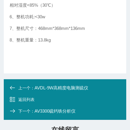
相对湿度<85%（30℃）
6、整机功耗:<30w
7、整机尺寸：468mm*368mm*136mm
8、整机重量：13.8kg
AVDL-9W高精度电脑测硫仪
上一个：
返回列表
AV3300硫钙铁分析仪
下一个：
在线留言