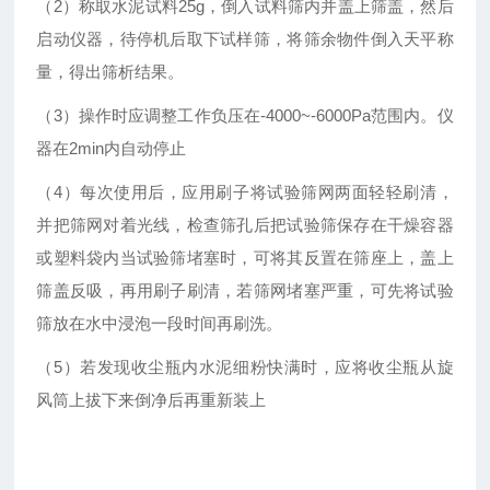
（2）称取水泥试料25g，倒入试料筛内并盖上筛盖，然后
启动仪器，待停机后取下试样筛，将筛余物件倒入天平称
量，得出筛析结果。
（3）操作时应调整工作负压在-4000~-6000Pa范围内。仪
器在2min内自动停止
（4）每次使用后，应用刷子将试验筛网两面轻轻刷清，
并把筛网对着光线，检查筛孔后把试验筛保存在干燥容器
或塑料袋内当试验筛堵塞时，可将其反置在筛座上，盖上
筛盖反吸，再用刷子刷清，若筛网堵塞严重，可先将试验
筛放在水中浸泡一段时间再刷洗。
（5）若发现收尘瓶内水泥细粉快满时，应将收尘瓶从旋
风筒上拔下来倒净后再重新装上