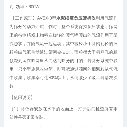
7、功率：800W
【工作原理】AVSX-3型
水泥细度负压筛析仪
利用气流作
为筛分的动力介质工作时，整个系统保持负压状态，筛网
里的待测精粉末物料在旋转的喷气嘴喷出的气流作用下呈
流态状，并随气流一起运动，其中粒径小于筛网孔径的细
颗粒由气流带动通过筛网被抽走，而粒径大于筛网孔的粗
颗粒则留在筛网里从而达到筛分的目的。若筛分系统中联
用一只小型旋风收尘筒，则可把通过筛网的细颗粒从气流
中收集，收集率可达90℅以上，从而减少了吸尘器清灰次
数。
【使用说明】
（1）将仪器安放在水平的地面上，打开后门检查所有零
部件是否正常安装。