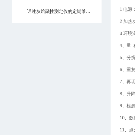
1 电源：
详述灰熔融性测定仪的定期维护保养规范方法
2 加热
3 环境
4、量 
5、分辨
6、重复
7、再现
8、升
9、检
10、
11、