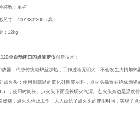
实验杯数：单杯
、外形尺寸：400*380*300（高）
量：12kg
102B
全自动闭口闪点测定仪
创新技术：
铜加热器：代替传统电炉丝加热，工作过程无明火，不会发生火情加热
氮化硅点火头：使用耐高温的氮化硅陶瓷材料，点火头插置在绝缘陶瓷
00℃），使用时间长。点火头下面是长明火气源。点火头旁边是温度
常燃烧，点火头停止工作，大大延长了点火头的使用时间，实现了点