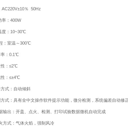
AC220V±10％ 50Hz
功率：400W
温度：10~30℃
程：室温～300℃
率：0.1℃
性：≤2℃
性：≤±4℃
降方式：自动倾斜
测方式：具有全中文操作软件提示功能，微分检测，系统偏差自动修
数据输出：开盖、点火、检测、打印试验数据微机自动完成
点火方式：气体火焰，强制风冷