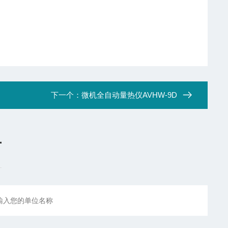
下一个：
微机全自动量热仪AVHW-9D
言