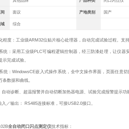
其他品牌
产品种类
闭口闪点仪
区间
面议
产地类别
国产
领域
综合
动化程度：工业级ARM32位贴片核心处理器，自动完成试验过程。支
制系统：采用工业级PLC可编程逻辑控制器，经三防漆处理，让仪器
提示完成试验。
作系统：WindowsCE嵌入式操作系统，全中文操作界面，页面任
万条数据和曲线。
能：自动诊断、超温报警并自动切断加热器电源、试验完成报警提示功
输入／输出： RS485连接标准，可接USB2.0接口。
102B
全自动闭口闪点测定仪
技术指标：